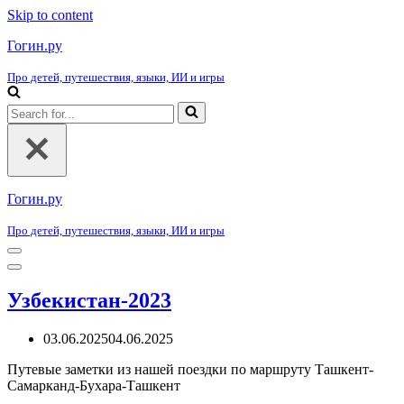
Skip to content
Гогин.ру
Про детей, путешествия, языки, ИИ и игры
Search
for...
Гогин.ру
Про детей, путешествия, языки, ИИ и игры
Navigation
Menu
Navigation
Menu
Узбекистан-2023
03.06.2025
04.06.2025
Путевые заметки из нашей поездки по маршруту Ташкент-
Самарканд-Бухара-Ташкент