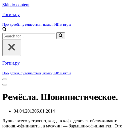
Skip to content
Гогин.ру
Про детей, путешествия, языки, ИИ и игры
Search
for...
Гогин.ру
Про детей, путешествия, языки, ИИ и игры
Navigation
Menu
Navigation
Menu
Ремёсла. Шовинистическое.
04.04.2013
06.01.2014
Лучше всего устроено, когда в кафе девочек обслуживают
юноши-официанты, а мужчин — барышни-официантки. Это