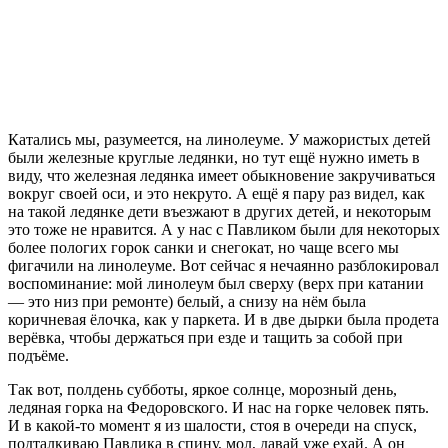
Катались мы, разумеется, на линолеуме. У мажористых детей
были железные круглые ледянки, но тут ещё нужно иметь в
виду, что железная ледянка имеет обыкновение закручиваться
вокруг своей оси, и это некруто. А ещё я пару раз видел, как
на такой ледянке дети въезжают в других детей, и некоторым
это тоже не нравится. А у нас с Павликом были для некоторых
более пологих горок санки и снегокат, но чаще всего мы
фигачили на линолеуме. Вот сейчас я нечаянно разблокировал
воспоминание: мой линолеум был сверху (верх при катании
— это низ при ремонте) белый, а снизу на нём была
коричневая ёлочка, как у паркета. И в две дырки была продета
верёвка, чтобы держаться при езде и тащить за собой при
подъёме.
Так вот, полдень субботы, яркое солнце, морозный день,
ледяная горка на Федоровского. И нас на горке человек пять.
И в какой-то момент я из шалости, стоя в очереди на спуск,
подталкиваю Павлика в спину, мол, давай уже ехай. А он