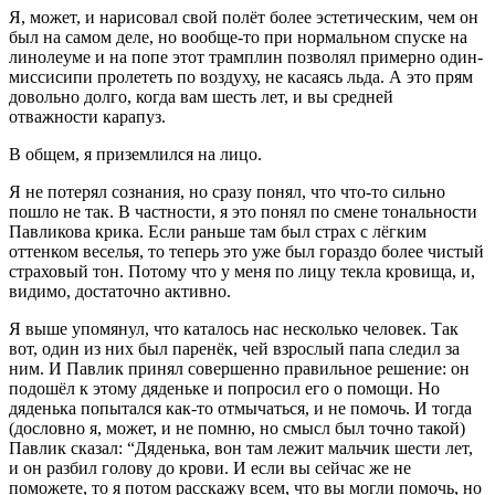
Я, может, и нарисовал свой полёт более эстетическим, чем он
был на самом деле, но вообще-то при нормальном спуске на
линолеуме и на попе этот трамплин позволял примерно один-
миссисипи пролететь по воздуху, не касаясь льда. А это прям
довольно долго, когда вам шесть лет, и вы средней
отважности карапуз.
В общем, я приземлился на лицо.
Я не потерял сознания, но сразу понял, что что-то сильно
пошло не так. В частности, я это понял по смене тональности
Павликова крика. Если раньше там был страх с лёгким
оттенком веселья, то теперь это уже был гораздо более чистый
страховый тон. Потому что у меня по лицу текла кровища, и,
видимо, достаточно активно.
Я выше упомянул, что каталось нас несколько человек. Так
вот, один из них был паренёк, чей взрослый папа следил за
ним. И Павлик принял совершенно правильное решение: он
подошёл к этому дяденьке и попросил его о помощи. Но
дяденька попытался как-то отмычаться, и не помочь. И тогда
(дословно я, может, и не помню, но смысл был точно такой)
Павлик сказал: “Дяденька, вон там лежит мальчик шести лет,
и он разбил голову до крови. И если вы сейчас же не
поможете, то я потом расскажу всем, что вы могли помочь, но