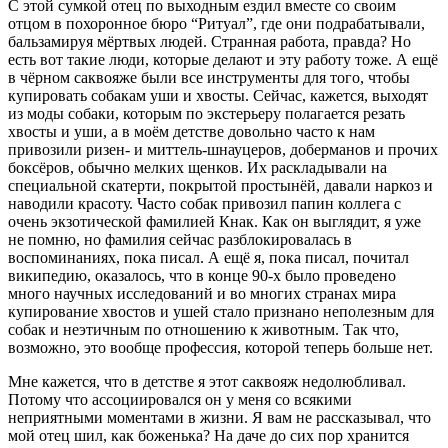
С этой сумкой отец по выходным ездил вместе со своим
отцом в похоронное бюро “Ритуал”, где они подрабатывали,
бальзамируя мёртвых людей. Странная работа, правда? Но
есть вот такие люди, которые делают и эту работу тоже. А ещё
в чёрном саквояже были все инструменты для того, чтобы
купировать собакам уши и хвосты. Сейчас, кажется, выходят
из моды собаки, которым по экстерьеру полагается резать
хвосты и уши, а в моём детстве довольно часто к нам
привозили ризен- и миттель-шнауцеров, доберманов и прочих
боксёров, обычно мелких щенков. Их раскладывали на
специальной скатерти, покрытой простынёй, давали наркоз и
наводили красоту. Часто собак привозил папин коллега с
очень экзотической фамилией Кнак. Как он выглядит, я уже
не помню, но фамилия сейчас разблокировалась в
воспоминаниях, пока писал. А ещё я, пока писал, почитал
википедию, оказалось, что в конце 90-х было проведено
много научных исследований и во многих странах мира
купирование хвостов и ушей стало признано неполезным для
собак и неэтичным по отношению к животным. Так что,
возможно, это вообще профессия, которой теперь больше нет.
Мне кажется, что в детстве я этот саквояж недолюбливал.
Потому что ассоциировался он у меня со всякими
неприятными моментами в жизни. Я вам не рассказывал, что
мой отец шил, как боженька? На даче до сих пор хранится