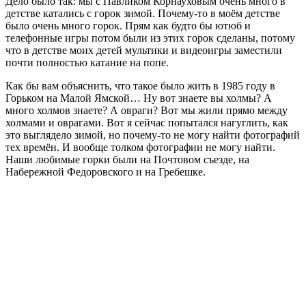
Дело было так: мы с Павликом Корнауховым очень много в
детстве катались с горок зимой. Почему-то в моём детстве
было очень много горок. Прям как будто бы ютюб и
телефонные игры потом были из этих горок сделаны, потому
что в детстве моих детей мультики и видеоигры заместили
почти полностью катание на попе.
Как бы вам объяснить, что такое было жить в 1985 году в
Горьком на Малой Ямской… Ну вот знаете вы холмы? А
много холмов знаете? А овраги? Вот мы жили прямо между
холмами и оврагами. Вот я сейчас попытался нагуглить, как
это выглядело зимой, но почему-то не могу найти фотографий
тех времён. И вообще толком фотографии не могу найти.
Наши любимые горки были на Почтовом съезде, на
Набережной Федоровского и на Гребешке.