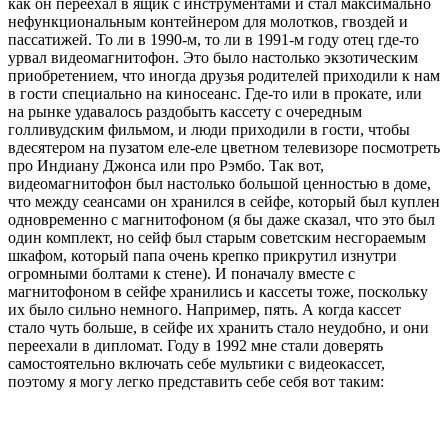
как он переехал в ящик с инструментами и стал максимально
нефункциональным контейнером для молотков, гвоздей и
пассатижей. То ли в 1990-м, то ли в 1991-м году отец где-то
урвал видеомагнитофон. Это было настолько экзотическим
приобретением, что иногда друзья родителей приходили к нам
в гости специально на киносеанс. Где-то или в прокате, или
на рынке удавалось раздобыть кассету с очередным
голливудским фильмом, и люди приходили в гости, чтобы
вдесятером на пузатом еле-еле цветном телевизоре посмотреть
про Индиану Джонса или про Рэмбо. Так вот,
видеомагнитофон был настолько большой ценностью в доме,
что между сеансами он хранился в сейфе, который был куплен
одновременно с магнитофоном (я бы даже сказал, что это был
один комплект, но сейф был старым советским несгораемым
шкафом, который папа очень крепко прикрутил изнутри
огромными болтами к стене). И поначалу вместе с
магнитофоном в сейфе хранились и кассеты тоже, поскольку
их было сильно немного. Например, пять. А когда кассет
стало чуть больше, в сейфе их хранить стало неудобно, и они
переехали в дипломат. Году в 1992 мне стали доверять
самостоятельно включать себе мультики с видеокассет,
поэтому я могу легко представить себе себя вот таким: