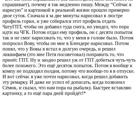
спрашивает), почему я так медленно пишу. Между “Сейчас я
нарисую” и картинкой в реальной жизни прошло примерно
двое суток. Сначала я за две минуты нарисовал в люстре
профиль горки, и уже собирался этот профиль отдать
ЧатуГПТ, чтобы он добавил туда снега, но увидел, что пора
идти на ЧГК. Потом отдал ему профиль, он с десяти попыток
так и не смог нарисовать то, что у меня в голове было. Потом
попросил Вову, чтобы он мне в Блендере нарисовал. Потом
понял, что у Вовы я встал в долгую очередь, и решил
ликвифаем (это мне Петя посоветовал) поправить то, что
принёс ГПТ. Ну и заодно решил уж от ГПТ добиться чуть-чуть
более похожего. Это ещё десяток попыток. Потом я вообще к
компу не подходил полдня, потому что вообще-то я в отпуске.
И вот сейчас я уже почти нарисовал, когда решил добавить
эту ремарку. И даже не успел её дописать, когда позвонил
Сёмик, и сказал, что нам пора на рыбалку. Быстрее вставляю
картинку, а то ещё пара дней пройдёт!*