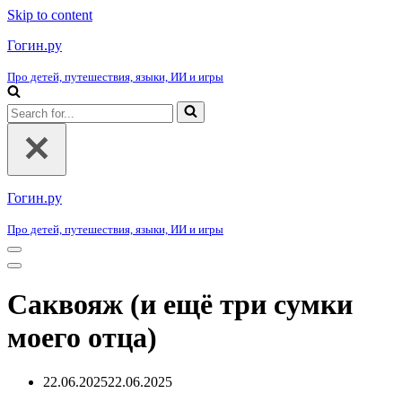
Skip to content
Гогин.ру
Про детей, путешествия, языки, ИИ и игры
Search
for...
Гогин.ру
Про детей, путешествия, языки, ИИ и игры
Navigation
Menu
Navigation
Menu
Саквояж (и ещё три сумки
моего отца)
22.06.2025
22.06.2025