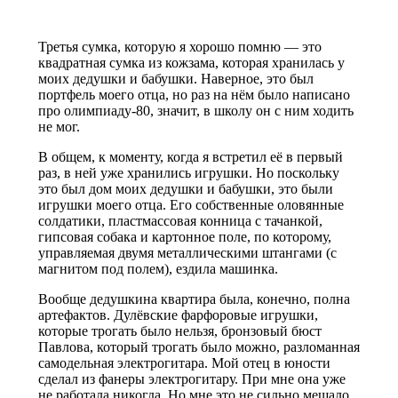
Третья сумка, которую я хорошо помню — это
квадратная сумка из кожзама, которая хранилась у
моих дедушки и бабушки. Наверное, это был
портфель моего отца, но раз на нём было написано
про олимпиаду-80, значит, в школу он с ним ходить
не мог.
В общем, к моменту, когда я встретил её в первый
раз, в ней уже хранились игрушки. Но поскольку
это был дом моих дедушки и бабушки, это были
игрушки моего отца. Его собственные оловянные
солдатики, пластмассовая конница с тачанкой,
гипсовая собака и картонное поле, по которому,
управляемая двумя металлическими штангами (с
магнитом под полем), ездила машинка.
Вообще дедушкина квартира была, конечно, полна
артефактов. Дулёвские фарфоровые игрушки,
которые трогать было нельзя, бронзовый бюст
Павлова, который трогать было можно, разломанная
самодельная электрогитара. Мой отец в юности
сделал из фанеры электрогитару. При мне она уже
не работала никогда. Но мне это не сильно мешало