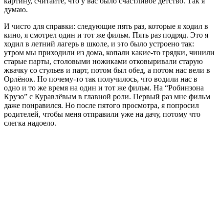
картину, считайте, что у вас было счастливое детство. Так я
думаю.
И чисто для справки: следующие пять раз, которые я ходил в
кино, я смотрел один и тот же фильм. Пять раз подряд. Это я
ходил в летний лагерь в школе, и это было устроено так:
утром мы приходили из дома, копали какие-то грядки, чинили
старые парты, столовыми ножиками отковыривали старую
жвачку со стульев и парт, потом был обед, а потом нас вели в
Орлёнок. Но почему-то так получилось, что водили нас в
одно и то же время на один и тот же фильм. На “Робинзона
Крузо” с Куравлёвым в главной роли. Первый раз мне фильм
даже понравился. Но после пятого просмотра, я попросил
родителей, чтобы меня отправили уже на дачу, потому что
слегка надоело.