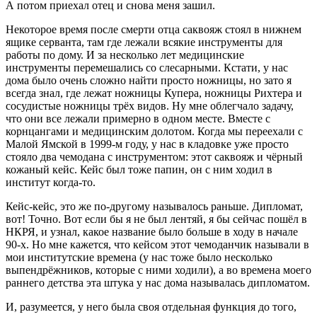
А потом приехал отец и снова меня зашил.
Некоторое время после смерти отца саквояж стоял в нижнем
ящике серванта, там где лежали всякие инструменты для
работы по дому. И за несколько лет медицинские
инструменты перемешались со слесарными. Кстати, у нас
дома было очень сложно найти просто ножницы, но зато я
всегда знал, где лежат ножницы Купера, ножницы Рихтера и
сосудистые ножницы трёх видов. Ну мне облегчало задачу,
что они все лежали примерно в одном месте. Вместе с
корнцангами и медицинским долотом. Когда мы переехали с
Малой Ямской в 1999-м году, у нас в кладовке уже просто
стояло два чемодана с инструментом: этот саквояж и чёрный
кожаный кейс. Кейс был тоже папин, он с ним ходил в
институт когда-то.
Кейс-кейс, это же по-другому называлось раньше. Дипломат,
вот! Точно. Вот если бы я не был лентяй, я бы сейчас пошёл в
НКРЯ, и узнал, какое название было больше в ходу в начале
90-х. Но мне кажется, что кейсом этот чемоданчик называли в
мои институтские времена (у нас тоже было несколько
выпендрёжников, которые с ними ходили), а во времена моего
раннего детства эта штука у нас дома называлась дипломатом.
И, разумеется, у него была своя отдельная функция до того,