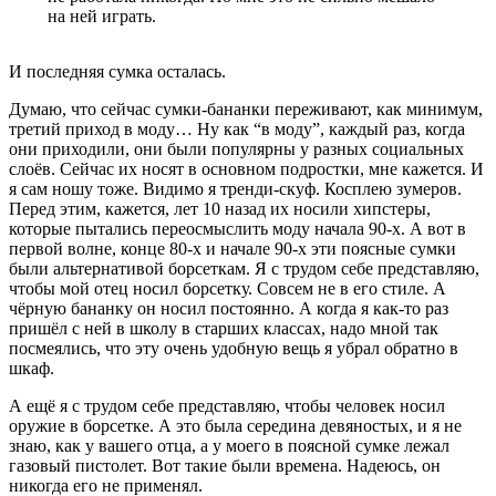
на ней играть.
И последняя сумка осталась.
Думаю, что сейчас сумки-бананки переживают, как минимум,
третий приход в моду… Ну как “в моду”, каждый раз, когда
они приходили, они были популярны у разных социальных
слоёв. Сейчас их носят в основном подростки, мне кажется. И
я сам ношу тоже. Видимо я тренди-скуф. Косплею зумеров.
Перед этим, кажется, лет 10 назад их носили хипстеры,
которые пытались переосмыслить моду начала 90-х. А вот в
первой волне, конце 80-х и начале 90-х эти поясные сумки
были альтернативой борсеткам. Я с трудом себе представляю,
чтобы мой отец носил борсетку. Совсем не в его стиле. А
чёрную бананку он носил постоянно. А когда я как-то раз
пришёл с ней в школу в старших классах, надо мной так
посмеялись, что эту очень удобную вещь я убрал обратно в
шкаф.
А ещё я с трудом себе представляю, чтобы человек носил
оружие в борсетке. А это была середина девяностых, и я не
знаю, как у вашего отца, а у моего в поясной сумке лежал
газовый пистолет. Вот такие были времена. Надеюсь, он
никогда его не применял.