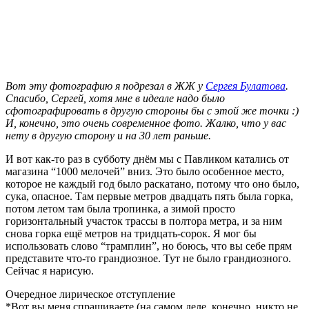
Вот эту фотографию я подрезал в ЖЖ у
Сергея Булатова
.
Спасибо, Сергей, хотя мне в идеале надо было
сфотографировать в другую стороны бы с этой же точки :)
И, конечно, это очень современное фото. Жалко, что у вас
нету в другую сторону и на 30 лет раньше.
И вот как-то раз в субботу днём мы с Павликом катались от
магазина “1000 мелочей” вниз. Это было особенное место,
которое не каждый год было раскатано, потому что оно было,
сука, опасное. Там первые метров двадцать пять была горка,
потом летом там была тропинка, а зимой просто
горизонтальный участок трассы в полтора метра, и за ним
снова горка ещё метров на тридцать-сорок. Я мог бы
использовать слово “трамплин”, но боюсь, что вы себе прям
представите что-то грандиозное. Тут не было грандиозного.
Сейчас я нарисую.
Очередное лирическое отступление
*Вот вы меня спрашиваете (на самом деле, конечно, никто не