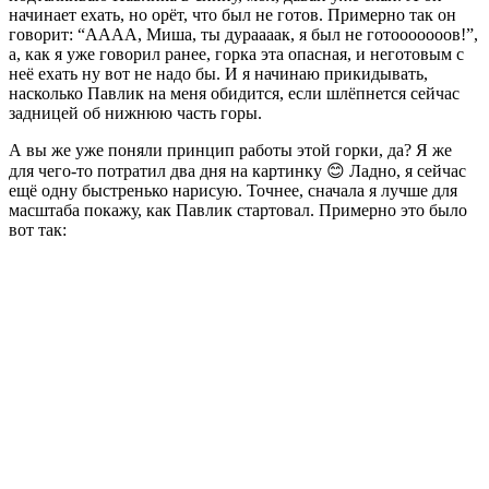
начинает ехать, но орёт, что был не готов. Примерно так он
говорит: “АААА, Миша, ты дураааак, я был не готооооооов!”,
а, как я уже говорил ранее, горка эта опасная, и неготовым с
неё ехать ну вот не надо бы. И я начинаю прикидывать,
насколько Павлик на меня обидится, если шлёпнется сейчас
задницей об нижнюю часть горы.
А вы же уже поняли принцип работы этой горки, да? Я же
для чего-то потратил два дня на картинку 😊 Ладно, я сейчас
ещё одну быстренько нарисую. Точнее, сначала я лучше для
масштаба покажу, как Павлик стартовал. Примерно это было
вот так: