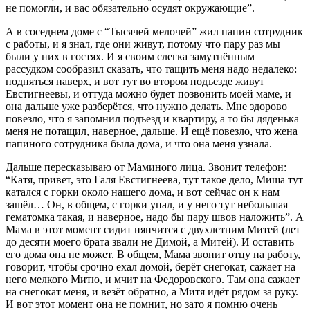
не помогли, и вас обязательно осудят окружающие”.
А в соседнем доме с “Тысячей мелочей” жил папин сотрудник
с работы, и я знал, где они живут, потому что пару раз мы
были у них в гостях. И я своим слегка замутнённым
рассудком сообразил сказать, что тащить меня надо недалеко:
подняться наверх, и вот тут во втором подъезде живут
Евстигнеевы, и оттуда можно будет позвонить моей маме, и
она дальше уже разберётся, что нужно делать. Мне здорово
повезло, что я запомнил подъезд и квартиру, а то бы дяденька
меня не потащил, наверное, дальше. И ещё повезло, что жена
папиного сотрудника была дома, и что она меня узнала.
Дальше пересказываю от Маминого лица. Звонит телефон:
“Катя, привет, это Галя Евстигнеева, тут такое дело, Миша тут
катался с горки около нашего дома, и вот сейчас он к нам
зашёл… Он, в общем, с горки упал, и у него тут небольшая
гематомка такая, и наверное, надо бы пару швов наложить”. А
Мама в этот момент сидит нянчится с двухлетним Митей (лет
до десяти моего брата звали не Димой, а Митей). И оставить
его дома она не может. В общем, Мама звонит отцу на работу,
говорит, чтобы срочно ехал домой, берёт снегокат, сажает на
него мелкого Митю, и мчит на Федоровского. Там она сажает
на снегокат меня, и везёт обратно, а Митя идёт рядом за руку.
И вот этот момент она не помнит, но зато я помню очень