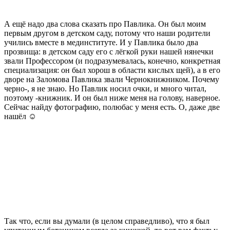
А ещё надо два слова сказать про Павлика. Он был моим
первым другом в детском саду, потому что наши родители
учились вместе в мединституте. И у Павлика было два
прозвища: в детском саду его с лёгкой руки нашей нянечки
звали Профессором (и подразумевалась, конечно, конкретная
специализация: он был хорош в области кислых щей), а в его
дворе на Заломова Павлика звали Чернокнижником. Почему
черно-, я не знаю. Но Павлик носил очки, и много читал,
поэтому -книжник. И он был ниже меня на голову, наверное.
Сейчас найду фотографию, полюбас у меня есть. О, даже две
нашёл ☺️
Есть очень трогательная
история про то, как Павлик
стал носить очки.
Рассказывать что ли?
Миша на фотографии — с
пластмассовым мечом.
Павлик показывает всем
видом, что хулиган из нас
двоих – не он.
Так что, если вы думали (в целом справедливо), что я был