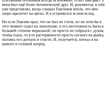
упитанным ботаником всегда за книжкой, то вот вам факт: у
меня был ещё более ботанический друг. И, разумеется, я себе
уже представлял, когда слышал Павликов вопль, что мне
скоро прилетит на орехи. И я устремился за ним вслед.
Но если Павлик орал, что он был не готов, но он хотя бы в
этот момент сидел на линолеуме, и его неготовность была в
большей степени моральной, он просто не собрался с духом,
чтобы ехать, то я от растерянности просто сиганул на рыбку,
пытаясь его догнать и спасти. И, получается, поехал я на
животе и головой вперёд.