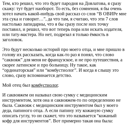
Тем, кто решил, что это будет пародия на Довлатова, я сразу
скажу: тут будет наоборот. То есть, без сомнения, я бы очень
хотел начать какой-нибудь свой рассказ со слов “В ОВИРе мне
эта сука и говорит…”, да что там, я считаю, что эти 7 слов
настолько лапидарны, что я бы сразу после них точку
поставил, и решил, что вот теперь пора или искать издателя,
или тату-мастера. Но нет, подрезал я только ёмкость в
заголовок.
Это будут несколько историй про моего отца, и мне пришло в
голову их рассказать, когда как-то раз я понял, что слово
“саквояж” для меня не французское, и не про путешествия, а
скорее латинское и про больницу. Ну такое, как
“ординаторская” или “комбустиолог”. И когда я слышу это
слово, сразу вспоминается детство.
Мой отец был
комбустиолог
.
И саквояжем он называл свою сумку с медицинским
инструментом, хотя она и саквояжем-то по определению не
была. Саквояж с медицинским инструментом был у моего
деда, папиного отца. А если папину эту кожаную сумку
описать гуглу, то он скажет, что это называется “кожаный
кофр для инструментов”. Вот примерно такая она была: