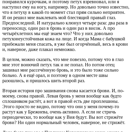
понравился курочкам, и поэтому петух взревновал, или я
наступил ему на ногу, например. Но довольно точно известно,
что я петуху в какой-то момент стал прям сильно неприятен.
И он решил мне выклевать мой блестящий правый глаз.
Предпоследний. И натурально клюнул четыре раза: два раза в
переносицу, один раз в бровь и один раз в висок. А про
четырёхлетних мы ещё знаем что? Что у них довольно
петухонеустойчивая кожа на лице. И когда Мама с бабушкой
прибежали меня спасать, я уже был огорчённый, весь в крови
и, наверное, даже плакал немножко.
В целом, можно сказать, что мне повезло, потому что в глаз
мне этот вонючий петух так и не попал. Но потом отец
зашивал мне рассечённую бровь, и это было тоже сильно
больно. А я ещё орал, и поэтому в одном месте швы
разошлись, и пришлось шить второй раз.
Вторая история про зашивания снова касается брови. И, по-
моему, снова правой. Левая бровь у меня вообще как будто
сплошняком растёт, а вот в правой есть две проплешины.
Этого просто не видно, потому что они у меня почему-то
растут как у Брежнева, очень активно. А если не стричь
периодически, то вообще как у Вия будут. Вы вот стрижёте
брови? Ни один нормальный человек, наверное, не стрижёт.