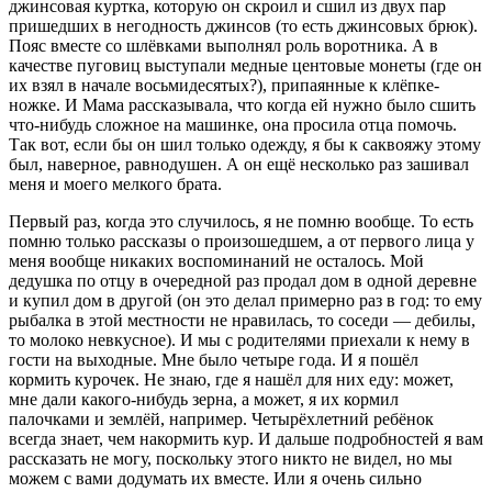
джинсовая куртка, которую он скроил и сшил из двух пар
пришедших в негодность джинсов (то есть джинсовых брюк).
Пояс вместе со шлёвками выполнял роль воротника. А в
качестве пуговиц выступали медные центовые монеты (где он
их взял в начале восьмидесятых?), припаянные к клёпке-
ножке. И Мама рассказывала, что когда ей нужно было сшить
что-нибудь сложное на машинке, она просила отца помочь.
Так вот, если бы он шил только одежду, я бы к саквояжу этому
был, наверное, равнодушен. А он ещё несколько раз зашивал
меня и моего мелкого брата.
Первый раз, когда это случилось, я не помню вообще. То есть
помню только рассказы о произошедшем, а от первого лица у
меня вообще никаких воспоминаний не осталось. Мой
дедушка по отцу в очередной раз продал дом в одной деревне
и купил дом в другой (он это делал примерно раз в год: то ему
рыбалка в этой местности не нравилась, то соседи — дебилы,
то молоко невкусное). И мы с родителями приехали к нему в
гости на выходные. Мне было четыре года. И я пошёл
кормить курочек. Не знаю, где я нашёл для них еду: может,
мне дали какого-нибудь зерна, а может, я их кормил
палочками и землёй, например. Четырёхлетний ребёнок
всегда знает, чем накормить кур. И дальше подробностей я вам
рассказать не могу, поскольку этого никто не видел, но мы
можем с вами додумать их вместе. Или я очень сильно