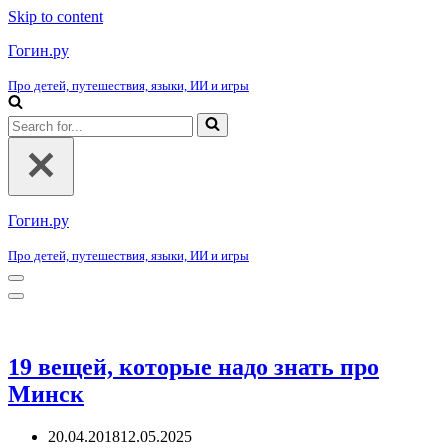
Skip to content
Гогин.ру
Про детей, путешествия, языки, ИИ и игры
Search
for...
Гогин.ру
Про детей, путешествия, языки, ИИ и игры
Navigation
Menu
Navigation
Menu
19 вещей, которые надо знать про
Минск
20.04.2018
12.05.2025